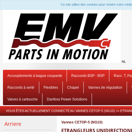
Ce site utilise des cookies pour rendre votre visi
NL
Accouplements à bague coupante
Raccords BSP - BSP
Racc. T, P
Raccords à sertir
Flexibles
Chapel
Vannes de régulation
Valves à cartouche
Danfoss Power Solutions
VOUS ÊTES ACTUELLEMENT CONNECTÉ AU
VANNES CETOP-5 (NG10)
>>
ETRAN
Arriere
Vannes CETOP-5 (NG10)
ETRANGLEURS UNIDIRECTIONE