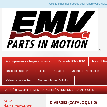
Ce site utilise des cookies pour rendre votre visi
NL
Accouplements à bague coupante
Raccords BSP - BSP
Racc. T, P
Raccords à sertir
Flexibles
Chapel
Vannes de régulation
Valves à cartouche
Danfoss Power Solutions
VOUS ÊTES ACTUELLEMENT CONNECTÉ AU
DIVERSES (CATALOQUE 5)
Sous-
DIVERSES (CATALOQUE 5)
departements